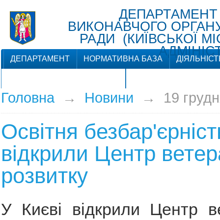
ДЕПАРТАМЕНТ
ВИКОНАВЧОГО ОРГАНУ 
РАДИ (КИЇВСЬКОЇ М
АДМІНІСТ
ДЕПАРТАМЕНТ
НОРМАТИВНА БАЗА
ДІЯЛЬНІСТ
ЗВ'ЯЗКИ З ГРОМАДСЬКІСТЮ
Головна
→
Новини
→
19 грудн
Освітня безбар'єрність
відкрили Центр ветер
розвитку
У Києві відкрили Центр в