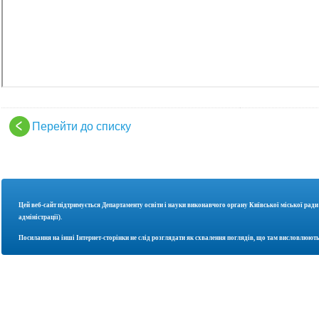
Перейти до списку
Цей веб-сайт підтримується Департаменту освіти і науки
виконавчого органу Київської міської ради
адміністрації).
Посилання на інші Інтернет-сторінки не слід розглядати як схвалення поглядів, що там висловлюють