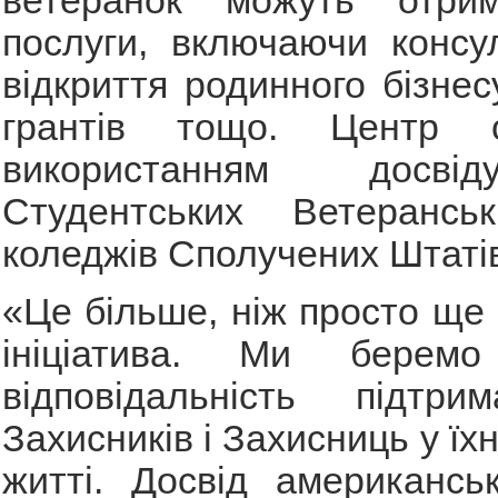
ветеранок можуть отрим
послуги, включаючи консу
відкриття родинного бізнес
грантів тощо. Центр 
використанням досві
Студентських Ветерансь
коледжів Сполучених Штаті
«Це більше, ніж просто ще 
ініціатива. Ми бере
відповідальність підтр
Захисників і Захисниць у ї
житті. Досвід американськ