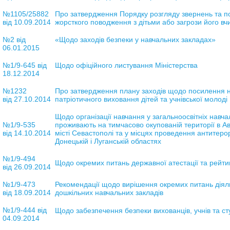
№1105/25882
Про затвердження Порядку розгляду звернень та п
від 10.09.2014
жорсткого поводження з дітьми або загрози його в
№2 від
«Щодо заходів безпеки у навчальних закладах»
06.01.2015
№1/9-645 від
Щодо офіційного листування Міністерства
18.12.2014
№1232
Про затвердження плану заходів щодо посилення 
від 27.10.2014
патріотичного виховання дітей та учнівської молоді
Щодо організації навчання у загальноосвітніх навча
№1/9-535
проживають на тимчасово окупованій території в Ав
від 14.10.2014
місті Севастополі та у місцях проведення антитерор
Донецькій і Луганській областях
№1/9-494
Щодо окремих питань державної атестації та рейти
від
26.09.2014
№1/9-473
Рекомендац
ії щодо вирішення окремих питань діяльн
від 18.09.2014
дошкільних навчальних закладів
№1/9-444 від
Щодо забезпечення безпеки вихованців, учнів та ст
04.09.2014