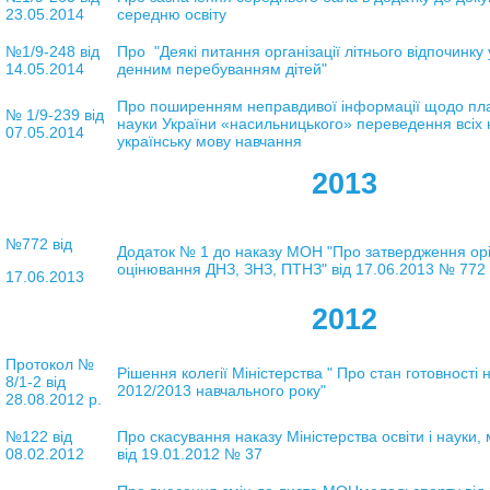
23.05.2014
середню освіту
№1/9-248 від
Про "Деякі питання організації літнього відпочинку
14.05.2014
денним перебуванням дітей"
Про поширенням неправдивої інформації щодо плані
№ 1/9-239 від
науки України «насильницького» переведення всіх 
07.05.2014
українську мову навчання
2013
№772 від
Додаток № 1 до наказу МОН "Про затвердження орі
оцінювання ДНЗ, ЗНЗ, ПТНЗ" від 17.06.2013 № 772
17.06.2013
2012
Протокол №
Рішення колегії Міністерства " Про стан готовності 
8/1-2 від
2012/2013 навчального року"
28.08.2012 р.
№122 від
Про скасування наказу Міністерства освіти і науки, 
08.02.2012
від 19.01.2012 № 37