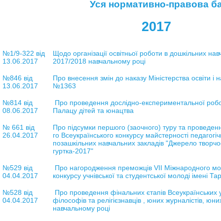
Уся нормативно-правова б
2017
№1/9-322 від
Щодо організації освітньої роботи в дошкільних нав
13.06.2017
2017/2018 навчальному році
№846 від
Про внесення змін до наказу Міністерства освіти і н
13.06.2017
№1363
№814 від
Про проведення дослідно-експериментальної робот
08.06.2017
Палацу дітей та юнацтва
№ 661 від
Про підсумки першого (заочного) туру та проведення
26.04.2017
го Всеукраїнського конкурсу майстерності педагогіч
позашкільних навчальних закладів "Джерело творчост
гуртка-2017"
№529 від
Про нагородження преможців VII Міжнародного мо
04.04.2017
конкурсу учнівської та студентської молоді імені Т
№528 від
Про проведення фінальних єтапів Всеукраїнських у
04.04.2017
філософів та релігієзнавців , юних журналістів, юни
навчальному році