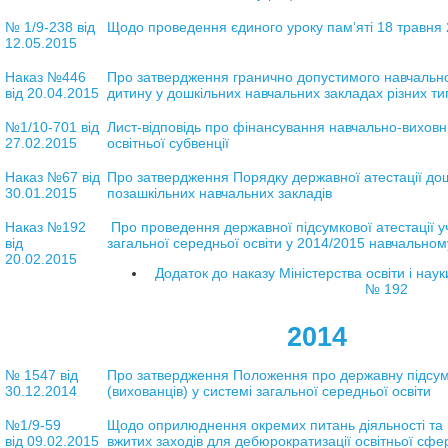
№ 1/9-238 від
Щодо проведення єдиного уроку пам’яті 18 травня
12.05.2015
Наказ №446
Про затвердження гранично допустимого навчальн
від 20.04.2015
дитину у дошкільних навчальних закладах різних ти
№1/10-701 від
Лист-відповідь про
фінансування навчально-виховни
27.02.2015
освітньої субвенції
Наказ №67 від
Про затвердження Порядку державної атестації дошк
30.01.2015
позашкільних навчальних закладів
Наказ №192
Про проведення державної підсумкової атестації уч
від
загальної середньої освіти у 2014/2015 навчальном
20.02.2015
Додаток до наказу Міністерства освіти і наук
№ 192
2014
№ 1547 від
Про затвердження Положення про державну підсумк
30.12.2014
(вихованців) у системі загальної середньої освіти
№1/9-59
Щодо оприлюднення окремих питань діяльності та
від 09.02.2015
вжитих заходів для дебюрократизації освітньої сфе