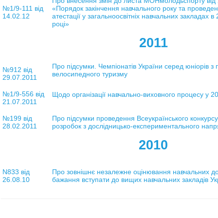
Про внесення змін до листа МОНмолодьспорту від 
№1/9-111
від
«Порядок закінчення навчального року та проведен
14.02.12
атестації у загальноосвітніх навчальних закладах 
році»
2011
Про підсумки. Чемпіонатів України серед юніорів з 
№912 від
велосипедного туризму
29.07.2011
№1/9-556 від
Щодо організації навчально-виховного процесу у 2
21.07.2011
№199 від
Про
підсумки проведення Всеукраїнського конкурс
28.02.2011
розробок з дослідницько-експериментального напря
2010
N833 від
Про зовнішнє незалежне оцінювання навчальних дос
26.08.10
бажання вступати до вищих навчальних закладів Укр