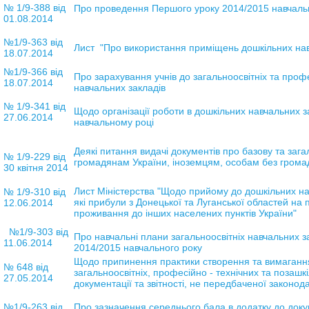
№ 1/9-388
від
Про проведення Першого уроку 2014/2015 навчаль
01.08.2014
№1/9-363 від
Лист "Про використання приміщень дошкільних нав
18.07.2014
№1/9-366 від
Про зарахування учнів до загальноосвітніх та проф
18.07.2014
навчальних закладів
№ 1/9-341 від
Щодо організації роботи в дошкільних навчальних 
27.06.2014
навчальному році
Деякі питання видачі документів про базову та зага
№ 1/9-229 від
громадянам України, іноземцям, особам без грома
30 квітня 2014
Лист Міністерства "Щодо прийому до дошкільних нав
№ 1/9-310 від
які прибули з Донецької та Луганської областей на
12.06.2014
проживання до інших населених пунктів України"
№1/9-303 від
Про навчальні плани загальноосвітніх навчальних за
11.06.2014
2014/2015 навчального року
Щодо припинення практики створення та вимагання
№ 648 від
загальноосвітніх, професійно - технічних та позашк
27.05.2014
документації та звітності, не передбаченої законод
№1/9-263 від
Про зазначення середнього бала в додатку до доку