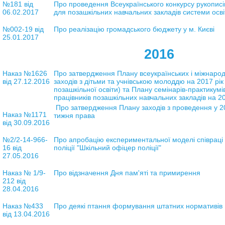
№181 від
Про проведення Всеукраїнського конкурсу рукописі
06.02.2017
для позашкільних навчальних закладів системи осві
№002-19 від
Про реалізацію громадського бюджету у м. Києві
25.01.2017
2016
Наказ №1626
Про затвердження Плану всеукраїнських і міжнарод
від 27.12.2016
заходів з дітьми та учнівською молоддю на 2017 р
позашкільної освіти) та Плану семінарів-практикумі
працівників позашкільних навчальних закладів на 20
Про затвердження Плану заходів з проведення у 20
Наказ №1171
тижня права
від 30.09.2016
№2/2-14-966-
Про апробацію експериментальної моделі співраці 
16 від
поліції "Шкільний офіцер поліції"
27.05.2016
Наказ
№ 1/9-
Про відзначення Дня пам'яті та примирення
212
від
28.04.2016
Наказ №433
Про деякі птання формування штатних нормативів
від 13.04.2016