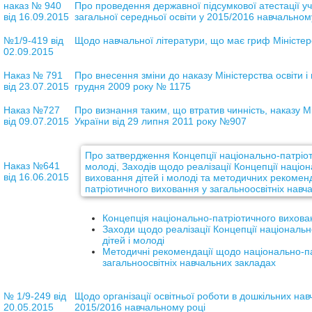
наказ № 940
Про проведення державної підсумкової атестації учн
від 16.09.2015
загальної середньої освіти у 2015/2016 навчальном
№1/9-419 від
Щодо навчальної літератури, що має гриф Міністерс
02.09.2015
Наказ
№ 791
Про внесення зміни до наказу Міністерства освіти і 
від 23.07.2015
грудня 2009 року № 1175
Наказ №727
Про визнання таким, що втратив чинність, наказу Мін
від 09.07.2015
України від 29 липня 2011 року №907
Про затвердження Концепції національно-патріот
Наказ №641
молоді, Заходів щодо реалізації Концепції націо
від 16.06.2015
виховання дітей і молоді та методичних рекомен
патріотичного виховання у загальноосвітніх навч
Концепція національно-патріотичного вихован
Заходи щодо реалізації Концепції національ
дітей і молоді
Методичні рекомендації щодо національно-па
загальноосвітніх навчальних закладах
№ 1/9-249 від
Щодо організації освітньої роботи в дошкільних нав
20.05.2015
2015/2016 навчальному році