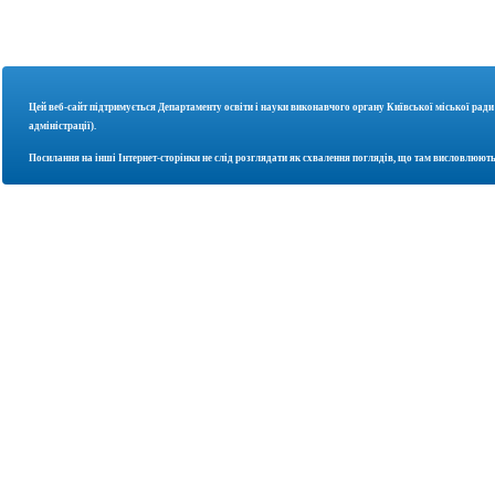
Цей веб-сайт підтримується Департаменту освіти і науки
виконавчого органу Київської міської ради
адміністрації).
Посилання на інші Інтернет-сторінки не слід розглядати як схвалення поглядів, що там висловлюють