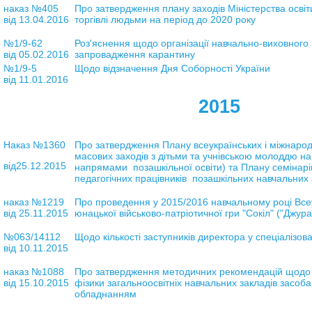
наказ №405
Про затвердження плану заходів Міністерства освіти
від 13.04.2016
торгівлі людьми на період до 2020 року
№1/9-62
Роз'яснення щодо організації навчально-виховного
від 05.02.2016
запровадження карантину
№1/9-5
Щодо відзначення Дня Соборності України
від 11.01.2016
2015
Наказ №1360
Про затвердження Плану всеукраїнських і міжнарод
масових заходів з дітьми та учнівською молоддю на
від25.12.2015
напрямами позашкільної освіти) та Плану семінарі
педагогічних працівників позашкільних навчальних 
наказ №1219
Про проведення у 2015/2016 навчальному році Всеу
від 25.11.2015
юнацької військово-патріотичної гри "Сокіл" ("Джур
№063/14112
Щодо кількості заступників директора у спеціалізо
від 10.11.2015
наказ №1088
Про затвердження методичних рекомендацій щодо 
від 15.10.2015
фізики загальноосвітніх навчальних закладів засоб
обладнанням