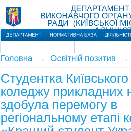
ДЕПАРТАМЕНТ
ВИКОНАВЧОГО ОРГАНУ 
РАДИ (КИЇВСЬКОЇ М
АДМІНІСТ
ДЕПАРТАМЕНТ
НОРМАТИВНА БАЗА
ДІЯЛЬНІСТ
ЗВ'ЯЗКИ З ГРОМАДСЬКІСТЮ
Головна
→
Освітній позитив
Студентка Київського
коледжу прикладних 
здобула перемогу в
регіональному етапі 
«Кращий студент Укр