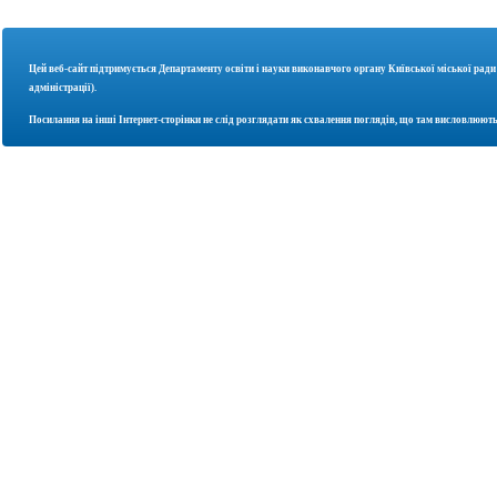
Цей веб-сайт підтримується Департаменту освіти і науки
виконавчого органу Київської міської ради
адміністрації).
Посилання на інші Інтернет-сторінки не слід розглядати як схвалення поглядів, що там висловлюють