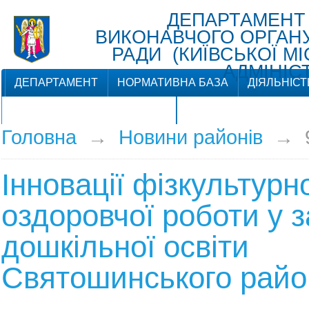
ДЕПАРТАМЕНТ
ВИКОНАВЧОГО ОРГАНУ 
РАДИ (КИЇВСЬКОЇ М
АДМІНІСТ
ДЕПАРТАМЕНТ
НОРМАТИВНА БАЗА
ДІЯЛЬНІСТ
ЗВ'ЯЗКИ З ГРОМАДСЬКІСТЮ
Головна
→
Новини районів
→
Інновації фізкультурн
оздоровчої роботи у 
дошкільної освіти
Святошинського райо