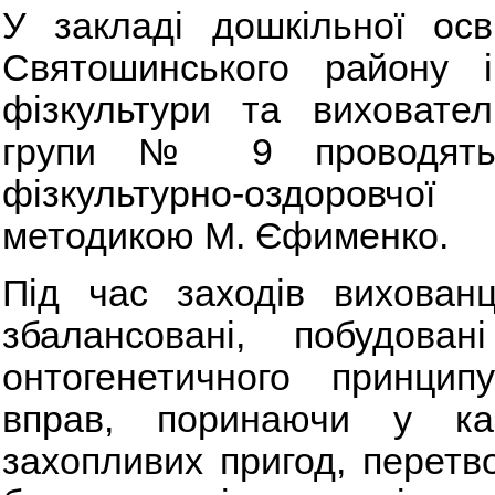
У закладі дошкільної о
Святошинського району і
фізкультури та виховател
групи № 9 проводять
фізкультурно-оздоровчо
методикою М. Єфименко.
Під час заходів вихованц
збалансовані, побудовані
онтогенетичного принцип
вправ, поринаючи у каз
захопливих пригод, перет