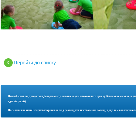
Перейти до списку
Цей веб-сайт підтримується Департаменту освіти і науки
виконавчого органу Київської міської ради
адміністрації).
Посилання на інші Інтернет-сторінки не слід розглядати як схвалення поглядів, що там висловлюють