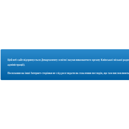
Цей веб-сайт підтримується Департаменту освіти і науки
виконавчого органу Київської міської ради
адміністрації).
Посилання на інші Інтернет-сторінки не слід розглядати як схвалення поглядів, що там висловлюють