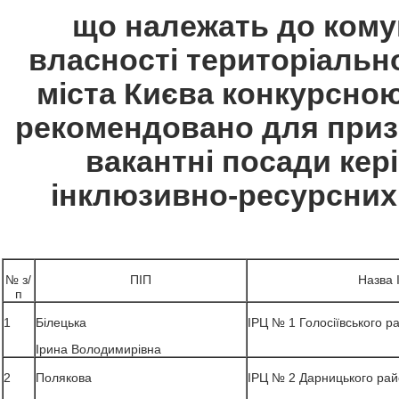
що належать до кому
власності територіальн
міста Києва конкурсною
рекомендовано для приз
вакантні посади кер
інклюзивно-ресурсних 
№ з/
ПІП
Назва 
п
1
Білецька
ІРЦ № 1 Голосіївського р
Ірина Володимирівна
2
Полякова
ІРЦ № 2 Дарницького рай