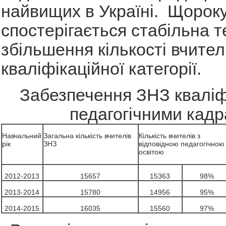
найвищих в Україні. Щорок
спостерігається стабільна т
збільшення кількості вчител
кваліфікаційної категорії.
Забезпечення ЗНЗ квалі
педагогічними кад
Навчальний
Загальна кількість вчителів
Кількість вчителів з
рік
ЗНЗ
відповідною педагогічною
освітою
2012-2013
15657
15363
98%
2013-2014
15780
14956
95%
2014-2015
16035
15560
97%