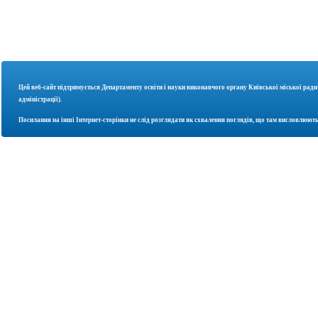
Цей веб-сайт підтримується Департаменту освіти і науки
виконавчого органу Київської міської ради
адміністрації).
Посилання на інші Інтернет-сторінки не слід розглядати як схвалення поглядів, що там висловлюють