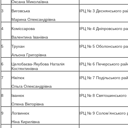
Оксана Миколаївна
3
Виговська
ІРЦ № 3 Деснянського ра
Марина Олександрівна
4
Коміссарова
ІРЦ № 4 Дніпровського р
Валентина Іванівна
5
Трухан
ІРЦ № 5 Оболонського р
Альона Григорівна
6
Целобаєва-Якубова Наталія
ІРЦ № 6 Печерського рай
Костянтинівна
7
Нікітюк
ІРЦ № 7 Подільського ра
Ольга Олександрівна
8
Іванюк
ІРЦ № 8 Святошинського
Олена Вікторівна
9
Логвинюк
ІРЦ № 9 Солом’янського 
Ніна Кирилівна