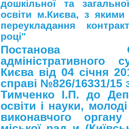
дошкільної та загально
освіти м.Києва, з якими
переукладання контрак
році"
Постанова Окр
адміністративного с
Києва від 04 січня 2
справі №826/16331/15 
Тимченко І.П. до Де
освіти і науки, молоді
виконавчого органу 
міської рад и (Київськ