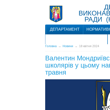
Д
ВИКОНАВЧ
РАДИ (
ДЕПАРТАМЕНТ
НОРМАТИВ
ЗВ'ЯЗКИ З ГРОМАДСЬКІСТЮ
Головна
→
Новини
→
18 квітня 2024
Валентин Мондриївсь
школярів у цьому на
травня