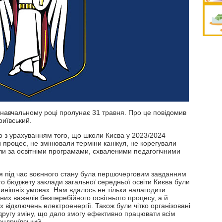
 навчальному році пролунає 31 травня. Про це повідомив
иївський.
о з урахуванням того, що школи Києва у 2023/2024
 процес, не змінювали терміни канікул, не корегували
ли за освітніми програмами, схваленими педагогічними
я під час воєнного стану була першочерговим завданням
ого бюджету заклади загальної середньої освіти Києва були
инішніх умовах. Нам вдалось не тільки налагодити
вних важелів безперебійного освітнього процесу, а й
 відключень електроенергії. Також були чітко організовані
другу зміну, що дало змогу ефективно працювати всім
ондриївський.