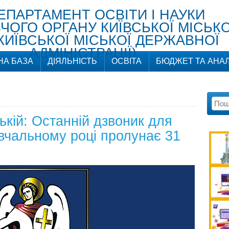
ЕПАРТАМЕНТ ОСВІТИ І НАУК
ОГО ОРГАНУ КИЇВСЬКОЇ МІСЬКО
КИЇВСЬКОЇ МІСЬКОЇ ДЕРЖАВНОЇ
АДМІНІСТРАЦІЇ)
НА БАЗА
ДІЯЛЬНІСТЬ
ОСВІТА
БЮДЖЕТ ТА АНАЛ
кій: Останній дзвоник для
вчальному році пролунає 31