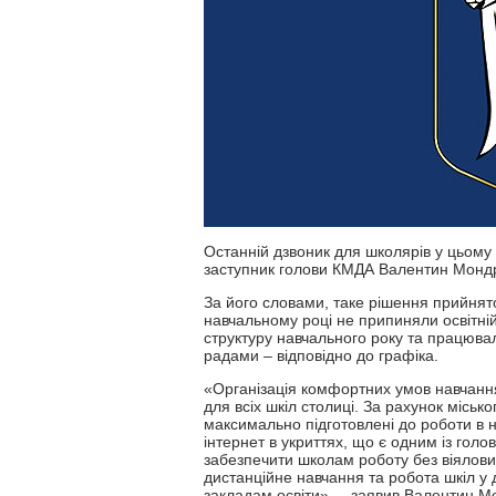
Останній дзвоник для школярів у цьому
заступник голови КМДА Валентин Мондр
За його словами, таке рішення прийнят
навчальному році не припиняли освітній
структуру навчального року та працюва
радами – відповідно до графіка.
«Організація комфортних умов навчанн
для всіх шкіл столиці. За рахунок міськ
максимально підготовлені до роботи в н
інтернет в укриттях, що є одним із голо
забезпечити школам роботу без віялових
дистанційне навчання та робота шкіл у 
закладам освіти», – заявив Валентин М