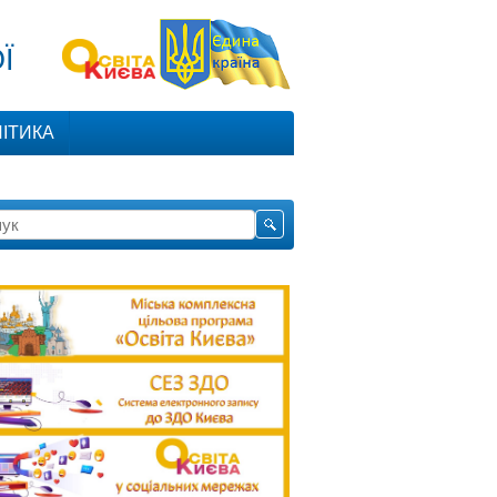
И
Ї
ІТИКА