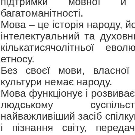
підтримки мовної й 
багатоманітності.
Мова – це історія народу, йо
інтелектуальний та духовн
кількатисячолітньої евол
етносу.
Без своєї мови, власної 
культури немає народу.
Мова функціонує і розвиває
людському суспіль
найважливіший засіб спілк
і пізнання світу, переда