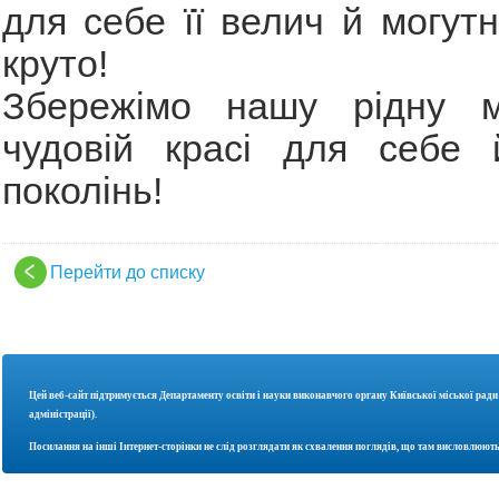
для себе її велич й могут
круто!
Збережімо нашу рідну м
чудовій красі для себе 
поколінь!
Перейти до списку
Цей веб-сайт підтримується Департаменту освіти і науки
виконавчого органу Київської міської ради
адміністрації).
Посилання на інші Інтернет-сторінки не слід розглядати як схвалення поглядів, що там висловлюють