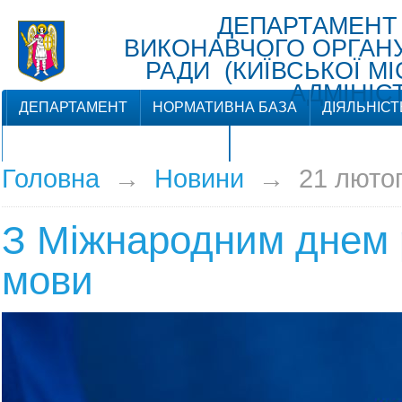
ДЕПАРТАМЕНТ
ВИКОНАВЧОГО ОРГАНУ 
РАДИ (КИЇВСЬКОЇ М
АДМІНІСТ
ДЕПАРТАМЕНТ
НОРМАТИВНА БАЗА
ДІЯЛЬНІСТ
ЗВ'ЯЗКИ З ГРОМАДСЬКІСТЮ
Головна
→
Новини
→
21 люто
З Міжнародним днем 
мови