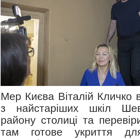
Мер Києва Віталій Кличко в
з найстаріших шкіл Шевч
району столиці та перевіри
там готове укриття дл