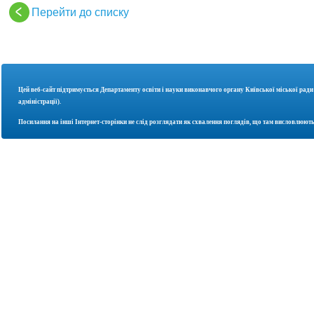
Перейти до списку
Цей веб-сайт підтримується Департаменту освіти і науки
виконавчого органу Київської міської ради
адміністрації).
Посилання на інші Інтернет-сторінки не слід розглядати як схвалення поглядів, що там висловлюють