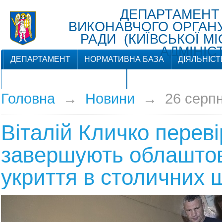
ДЕПАРТАМЕНТ
ВИКОНАВЧОГО ОРГАНУ 
РАДИ (КИЇВСЬКОЇ М
АДМІНІСТ
ДЕПАРТАМЕНТ
НОРМАТИВНА БАЗА
ДІЯЛЬНІСТ
ЗВ'ЯЗКИ З ГРОМАДСЬКІСТЮ
Головна
→
Новини
→
26 серп
Віталій Кличко переві
завершують облашто
укриття в столичних 