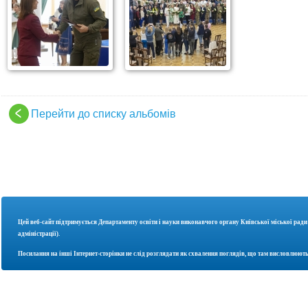
Перейти до списку альбомів
Цей веб-сайт підтримується Департаменту освіти і науки
виконавчого органу Київської міської ради
адміністрації).
Посилання на інші Інтернет-сторінки не слід розглядати як схвалення поглядів, що там висловлюють