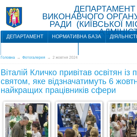
ДЕПАРТАМЕНТ
ВИКОНАВЧОГО ОРГАНУ 
РАДИ (КИЇВСЬКОЇ М
АДМІНІСТ
ДЕПАРТАМЕНТ
НОРМАТИВНА БАЗА
ДІЯЛЬНІСТ
ЗВ'ЯЗКИ З ГРОМАДСЬКІСТЮ
Головна
→
Фотогалерея
→
2 жовтня 2024
Віталій Кличко привітав освітян із
святом, яке відзначатимуть 6 жовт
найкращих працівників сфери