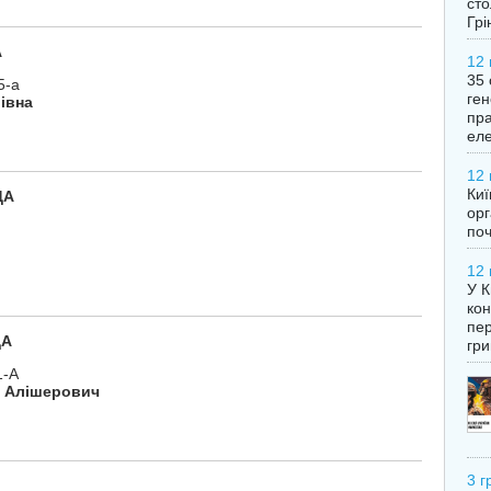
сто
Грі
А
12 
35 
5-а
ген
івна
пра
еле
12 
Киї
ДА
орг
поч
12 
У К
кон
пер
ДА
гри
1-А
й Алішерович
3 г