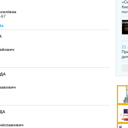
«Се
Киє
пол
силівна
-67
ta
А
21 
айович
Пре
дня
РДА
лавович
РДА
ніславович