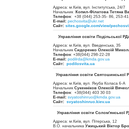
Адреса: м.Київ, вул. Інститутська, 24/7
Начальник
Копил-Філатова Тетяна Ва
Телефон
: +38 (044) 253-35- 86, 253-41
Е-mail:
pechosvita@ukr.net
Сайт:
sites.google.com/view/pechosvi
Управління освіти Подiльської РД
Адреса: м.Київ, вул. Введенська, 35
Начальник
Сидоренко Олексій Микол
Телефон
: +38(044) 298-22-28
Е-mail:
podilrda@kmda.gov.ua
Сайт:
podilosvita.ua
Управління освіти Святошинської 
Адреса: м.Київ, вул. Якуба Коласа 6-А
Начальник
Сукенніков Олексій Вячес
Телефон
: +38(044) 403 30 03
Е-mail:
svyatoshinruo@kmda.gov.ua
Сайт:
svyatoshinruo.kiev.ua
Управління освіти Солом'янської 
Адреса: м.Київ, вул. Пітерська, 12
В.О. начальника
Ужицький Віктор Бро