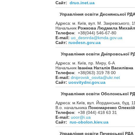
Сайт:
druo.inet.ua
Управління освіти Деснянської РД
Адреса: м. Київ, вул. М. Закревського, 1
Начальник
Рожкова Людмила Михайл
Телефон
: +38(044) 546-67-80
Е-mail:
uo_desnrda@kmda.gov.ua
Сайт:
ruodesn.gov.ua
Управління освіти Днiпровської Р
Адреса: м. Київ, пр. Миру, 6-А
Начальник
Іваніна Наталія Василівна
Телефон
: +38(063) 319 78 00
Е-mail:
dniprovsk_osvita@ukr.net
Сайт:
uosvitydnr.gov.ua
Управління освіти Оболонської Р
Адреса: м.Київ, вул. Йорданська, буд. 1
В.о. начальника
Пономаренко Олексі
Телефон
: +38 (044) 418 63 31
Е-mail:
uoor@i.ua
Сайт:
ruo-obolon.kiev.ua
Управління освіти Печерської РДА