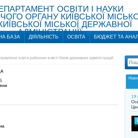
ЕПАРТАМЕНТ ОСВІТИ І НАУК
ОГО ОРГАНУ КИЇВСЬКОЇ МІСЬКО
КИЇВСЬКОЇ МІСЬКОЇ ДЕРЖАВНОЇ
АДМІНІСТРАЦІЇ)
НА БАЗА
ДІЯЛЬНІСТЬ
ОСВІТА
БЮДЖЕТ ТА АНАЛ
правління освіти районних в місті Києві державних адміністрацій
ДА
Нови
-Б
вна
19 
Осв
Цен
вна