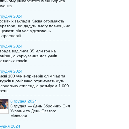
личному університеті імені Бориса
нченка
грудня 2024
освітніх закладів Києва отримають
ератори, які дадуть змогу повноцінно
цювати під час відключень
ктроенергії
грудня 2024
врада виділила 35 млн грн на
анізацію харчування для учнів
аткових класів
грудня 2024
иєві 100 учнів-призерів олімпіад та
курсів щомісячно отримуватимуть
сональну стипендію розміром 1 000
вень
6 грудня 2024
6 грудня — День Збройних Сил
України та День Святого
Миколая
рудня 2024