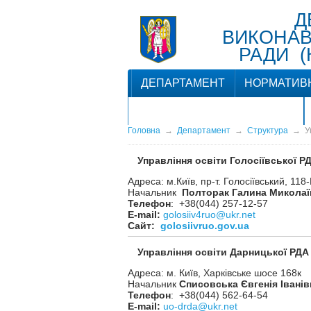
Д
ВИКОНАВЧ
РАДИ (
ДЕПАРТАМЕНТ
НОРМАТИВ
ЗВ'ЯЗКИ З ГРОМАДСЬКІСТЮ
Головна
→
Департамент
→
Структура
→
У
Управління освіти Голосiївської Р
Адреса: м.Київ, пр-т. Голосіївський, 118
Начальник
Полторак Галина Миколаї
Телефон
: +38(044) 257-12-57
Е-mail:
golosiiv4ruo@ukr.net
Сайт:
golosiivruo.gov.ua
Управління освіти Дарницької РДА
Адреса: м. Київ, Харківське шосе 168к
Начальник
Списовська Євгенія Івані
Телефон
: +38(044) 562-64-54
Е-mail:
uo-drda@ukr.net