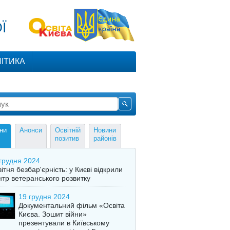
И
Ї
ІТИКА
Освітній
Новини
ни
Анонси
позитив
районів
грудня 2024
ітня безбар'єрність: у Києві відкрили
тр ветеранського розвитку
19 грудня 2024
Документальний фільм «Освіта
Києва. Зошит війни»
презентували в Київському