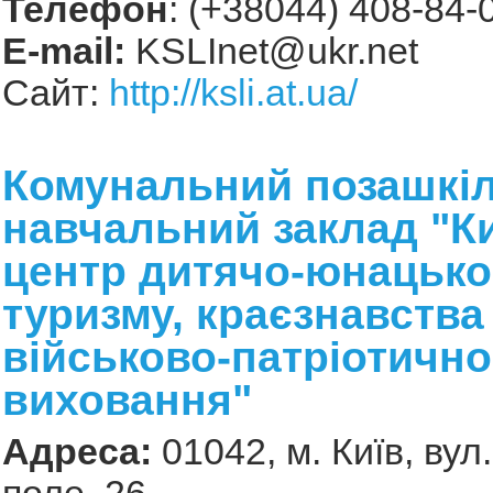
Телефон
: (+38044) 408-84-
Е-mail:
KSLInet@ukr.net
Сайт:
http://ksli.at.ua/
Комунальний позашкі
навчальний заклад "К
центр дитячо-юнацько
туризму, краєзнавства
військово-патріотично
виховання"
Адреса:
01042, м. Київ, ву