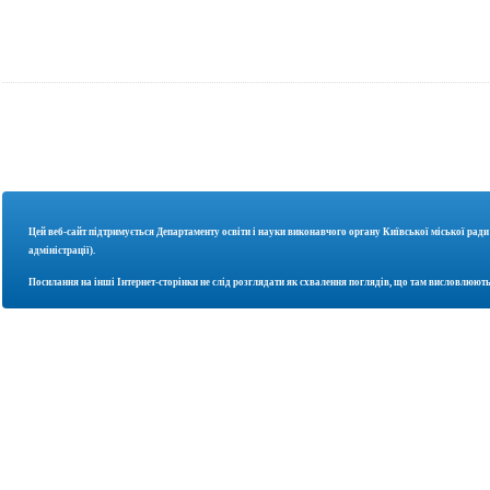
Цей веб-сайт підтримується Департаменту освіти і науки
виконавчого органу Київської міської ради
адміністрації).
Посилання на інші Інтернет-сторінки не слід розглядати як схвалення поглядів, що там висловлюють