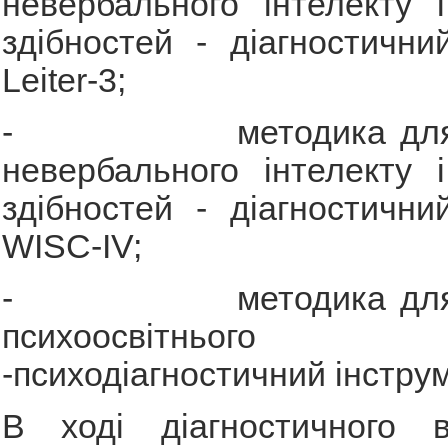
невербального інтелекту і
здібностей - діагностични
Leiter-3;
- методика для те
невербального інтелекту і
здібностей - діагностични
WISC-IV;
- методика для те
психоосвітнього
-психодіагностичний інструм
В ході діагностичного 