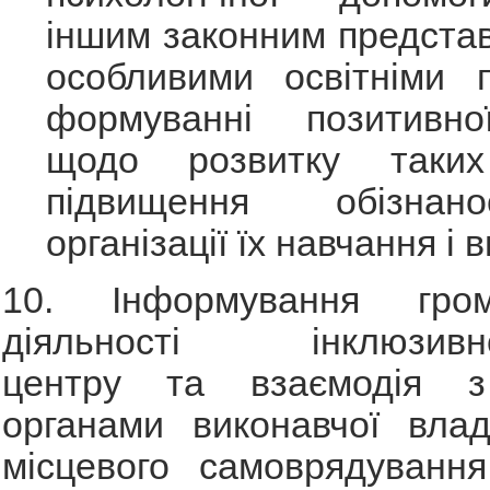
іншим законним представ
особливими освітніми 
формуванні позитивно
щодо розвитку таки
підвищення обізнан
організації їх навчання і 
10. Інформування гр
діяльності інклюзивно-
центру та взаємодія з
органами виконавчої влад
місцевого самоврядування