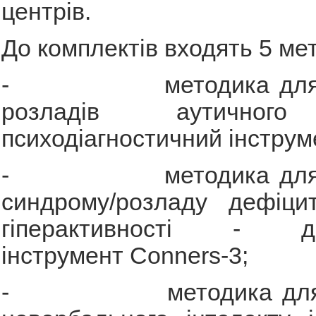
центрів.
До комплектів входять 5 ме
- методика для ви
розладів аутичного
психодіагностичний інстру
- методика для ді
синдрому/розладу дефіци
гіперактивності - діа
інструмент Conners-3;
- методика для те