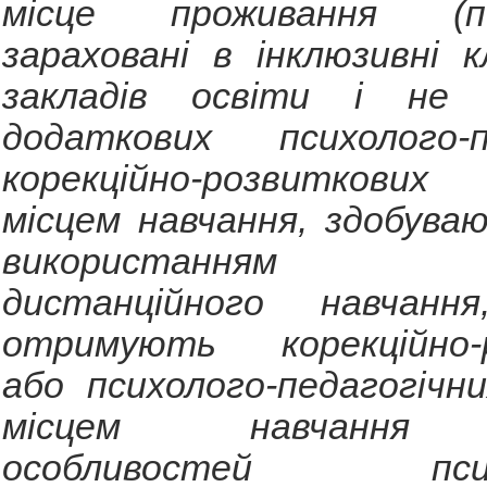
місце проживання (пер
зараховані в інклюзивні к
закладів освіти і не
додаткових психолого-пе
корекційно-розвиткових
місцем навчання, здобува
використанням те
дистанційного навчан
отримують корекційно-р
або психолого-педагогічн
місцем навчання в
особливостей психо