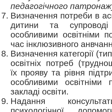
педагогічного патронаж
Визначення потреби в аси
дитини та супровод
особливими освітніми п
час інклюзивного анвчанн
Визначення категорії (ти
освітніх потреб (труднощ
їх прояву та рівня підтр
особливими освітніми 
закладі освіти.
Надання консульта
психологічної допомо