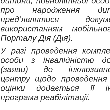
дитини, повнолітньої особ
про народження ди
пред’являтися док
використанням мобільно
Порталу Дія (Дія).
У разі проведення компле
особи з інвалідністю д
(заяви) до інклюзивно-
центру щодо проведення 
оцінки додається її ін
програма реабілітації.