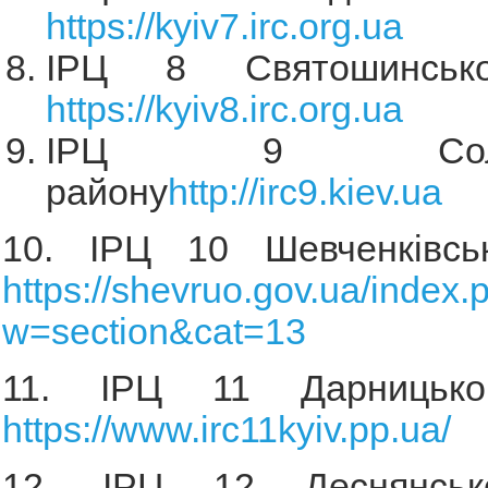
https://kyiv7.irc.org.ua
ІРЦ 8 Святошинсько
https://kyiv8.irc.org.ua
ІРЦ 9 Солом’я
району
http://irc9.kiev.ua
10. ІРЦ 10 Шевченківсь
https://shevruo.gov.ua/index.
w=section&cat=13
11. ІРЦ 11 Дарницько
https://www.irc11kyiv.pp.ua/
12. ІРЦ 12 Деснянськ