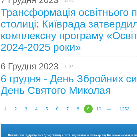
7 Грудня 2023
15:06
Трансформація освітнього 
столиці: Київрада затверди
комплексну програму «Освіт
2024-2025 роки»
6 Грудня 2023
11:32
6 грудня - День Збройних си
День Святого Миколая
1
2
3
4
5
6
7
8
9
10
»»
...
1252
Цей веб-сайт підтримується Департаменту освіти і науки
виконавчого органу Київської міської ради