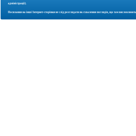
адміністрації).
Посилання на інші Інтернет-сторінки не слід розглядати як схвалення поглядів, що там висловлюють